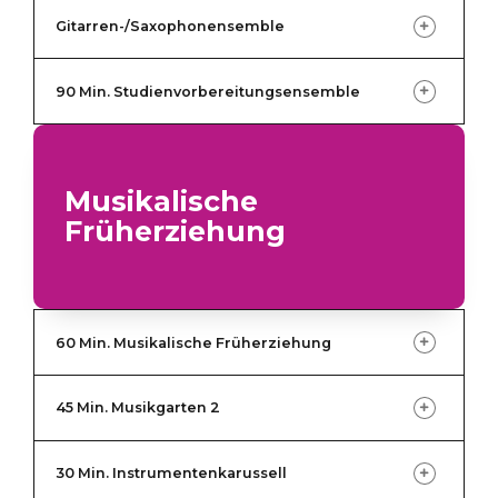
Gitarren-/Saxophonensemble
45 Min:
90 Min. Studienvorbereitungsensemble
Musikalische
60 Min:
Früherziehung
60 Min. Musikalische Früherziehung
45 Min. Musikgarten 2
30 Min. Instrumentenkarussell