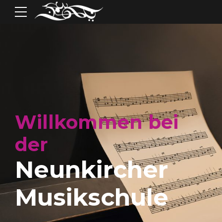
Willkommen bei
der
Neunkircher
Musikschule