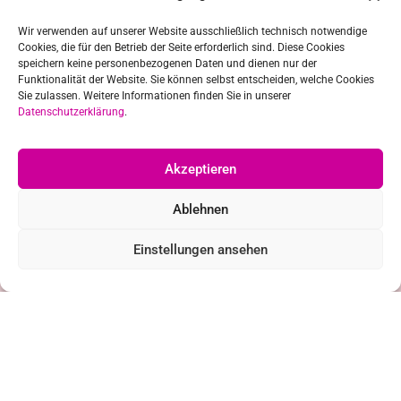
Wir verwenden auf unserer Website ausschließlich technisch notwendige
Cookies, die für den Betrieb der Seite erforderlich sind. Diese Cookies
speichern keine personenbezogenen Daten und dienen nur der
Funktionalität der Website. Sie können selbst entscheiden, welche Cookies
Sie zulassen. Weitere Informationen finden Sie in unserer
22
Datenschutzerklärung
.
Aug.
Workshopreihe
Akzeptieren
Ablehnen
2026 finden wieder Workshops der Neunkircher
Musicalschule statt.
Einstellungen ansehen
20
Juli
Betriebsferien
Die Geschäftsstelle ist vom 20.07.26 bis 07.08.26